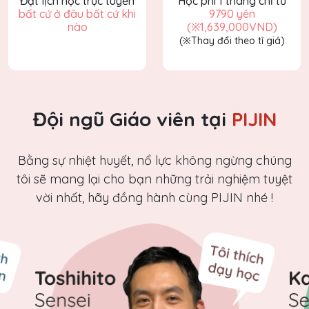
Đặt lịch học trực tuyến
Học phí 1 tháng chỉ từ
bất cứ ở đâu bất cứ khi
9790 yên
nào
(※1,639,000VND)
(※Thay đổi theo tỉ giá)
Đội ngũ Giáo viên tại
PIJIN
Bằng sự nhiệt huyết, nổ lực không ngừng chúng
tôi sẽ mang lại cho bạn
những trải nghiệm tuyệt
vời nhất, hãy đồng hành cùng PIJIN nhé !