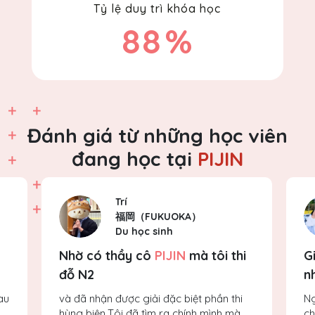
Tỷ lệ duy trì khóa học
88
%
Đánh giá từ những học viên
đang học tại
PIJIN
Trí
福岡（FUKUOKA）
Du học sinh
Nhờ có thầy cô
PIJIN
mà tôi thi
G
đỗ N2
n
au
và đã nhận được giải đặc biệt phần thi
Ng
hùng biện.Tôi đã tìm ra chính mình mà
ch